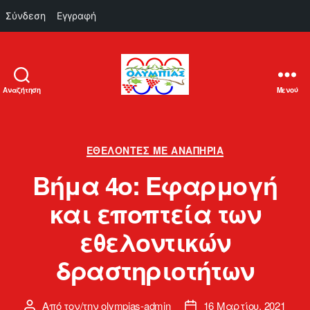
Σύνδεση
Εγγραφή
Αναζήτηση
Μενού
ΟΛΥΜΠΙΑΣ
Κατηγορίες
ΕΘΕΛΟΝΤΈΣ ΜΕ ΑΝΑΠΗΡΊΑ
Βήμα 4ο: Εφαρμογή
και εποπτεία των
εθελοντικών
δραστηριοτήτων
Από τον/την
olympias-admin
16 Μαρτίου, 2021
Συντάκτης
Ημ.