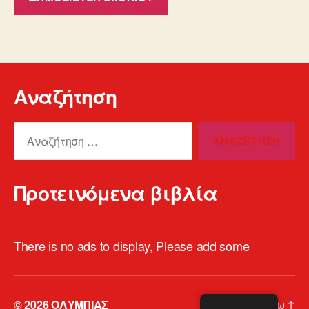
Αναζήτηση
Αναζήτηση
για:
Προτεινόμενα βιβλία
There is no ads to display, Please add some
© 2026
ΟΛΥΜΠΙΑΣ
Επάνω
↑