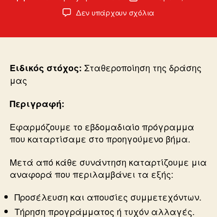
άρθρου
δημοσίευσης
στο
Δεν υπάρχουν σχόλια
Βήμα
4ο:
Εφαρμογή
και
εποπτεία
Σταθεροποίηση της δράσης
Ειδικός στόχος:
των
μας
εθελοντικών
δραστηριοτήτων
Περιγραφή:
Εφαρμόζουμε το εβδομαδιαίο πρόγραμμα
που καταρτίσαμε στο προηγούμενο βήμα.
Μετά από κάθε συνάντηση καταρτίζουμε μια
αναφορά που περιλαμβάνει τα εξής:
Προσέλευση και απουσίες συμμετεχόντων.
Τήρηση προγράμματος ή τυχόν αλλαγές.